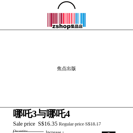
焦点出版
哪吒3与哪吒4
Sale price
S$16.35
Regular price
S$18.17
Quantity
Increase