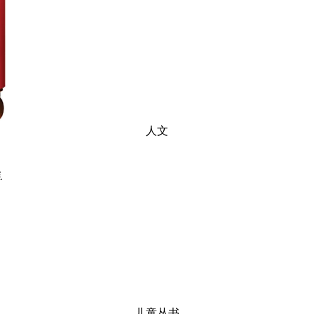
人文
儿童丛书