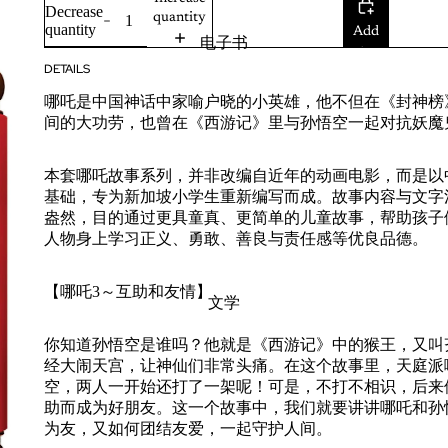
Decrease
quantity
quantity
Add
电子书
to
DETAILS
cart
哪吒是中国神话中家喻户晓的小英雄，他不但在《封神榜
间的大功劳，也曾在《西游记》里与孙悟空一起对抗妖魔
本套哪吒故事系列，并非改编自近年的动画电影，而是以
基础，专为新加坡小学生重新编写而成。故事内容与文字
盎然，目的通过更具童真、更简单的儿童故事，帮助孩子
人物身上学习正义、勇敢、善良与责任感等优良品德。
【哪吒3～互助和友情】
文学
你知道孙悟空是谁吗？他就是《西游记》中的猴王，又叫
经大闹天宫，让神仙们非常头痛。在这个故事里，天庭派
空，两人一开始还打了一架呢！可是，不打不相识，后来
助而成为好朋友。这一个故事中，我们就要讲讲哪吒和孙
为友，又如何团结友爱，一起守护人间。