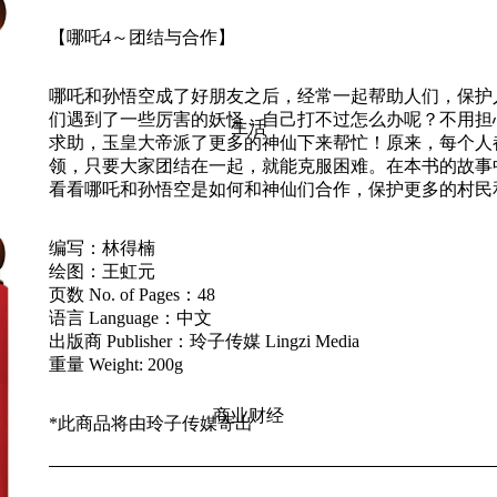
【哪吒4～团结与合作】
哪吒和孙悟空成了好朋友之后，经常一起帮助人们，保护
们遇到了一些厉害的妖怪，自己打不过怎么办呢？不用担
生活
求助，玉皇大帝派了更多的神仙下来帮忙！原来，每个人
领，只要大家团结在一起，就能克服困难。在本书的故事
看看哪吒和孙悟空是如何和神仙们合作，保护更多的村民
编写：林得楠
绘图：王虹元
页数 No. of Pages：48
语言 Language：中文
出版商 Publisher：玲子传媒 Lingzi Media
重量 Weight: 200g
商业财经
*此商品将由
玲子传媒
寄出