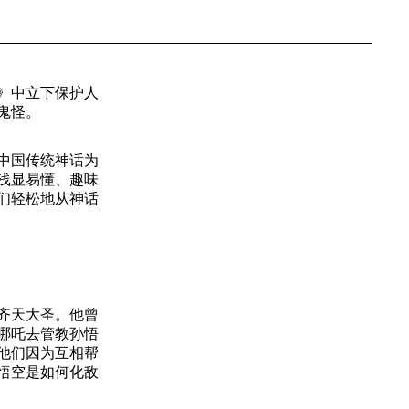
》中立下保护人
鬼怪。
中国传统神话为
浅显易懂、趣味
们轻松地从神话
齐天大圣。他曾
哪吒去管教孙悟
他们因为互相帮
悟空是如何化敌