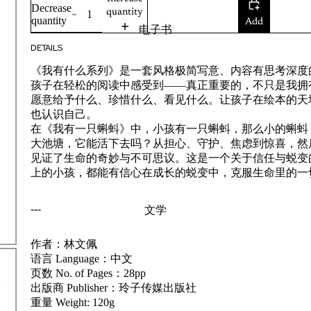
Decrease
quantity
quantity
Add
电子书
to
DETAILS
cart
《我有什么系列》是一套风格极简写意、内容有思考深度
孩子在轻松的阅读中感受到——真正重要的，不只是我拥
愿意给予什么、珍惜什么、看见什么。让孩子在绘本的天
也认识自己。
在《我有一只蝌蚪》中，小孩有一只蝌蚪，那么小的蝌蚪
大池塘，它能活下去吗？从担心、守护、焦虑到惊喜，然
见证了生命的奇妙与不可思议。这是一个关于信任与蜕变
上的小孩，都能有信心在成长的蜕变中，克服生命里的一
---
文学
作者：林文佩
语言 Language：中文
页数 No. of Pages：28pp
出版商 Publisher：玲子传媒出版社
重量 Weight: 120g