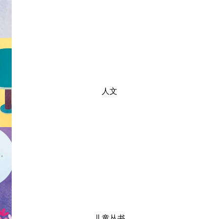
人文
儿童丛书