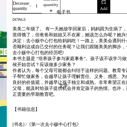
Decrease
quantity
quantity
Add
电子书
to
DETAILS
cart
美美二年级了。 有一天她放学回家后，妈妈因为生病了
觉得饿了，但爸爸和姐姐又不在家，她该怎么办呢？她兴
决定：去小贩中心打包给妈妈吃！一路上，美美会遇到什
否顺利达成自己交付的任务呢？让我们跟随美美的脚步，
去小贩中心打包的经历吧!
本书主题是 “培养孩子参与家庭事务”。孩子该不该学习
候开始尝试？应该做多少家务？
作者认为，每个父母可能都会纠结于这样的问题。教育专
子帮忙做家务，会越早让孩子理解责任、义务、感恩、为
良好的价值观，并越早让孩子独立和成熟。非常希望正在
文学
父母，能及时给孩子提供机会并肯定孩子的热情。也许，
正需要的早期教育吧。
【书籍信息】
[书名] /《第一次去小贩中心打包》