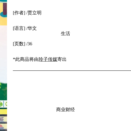
[作者] /贾立明
[语言] /华文
生活
[页数] /36
*此商品将由
玲子传媒
寄出
商业财经