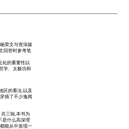
长
杨荣文与资深媒
文回答时参考笔
元化的重要性以
哲学、太极功和
地区的看法,以及
,穿
插了不少逸闻
共三辑,本书为
不是什么高深理
家都能从中发现一