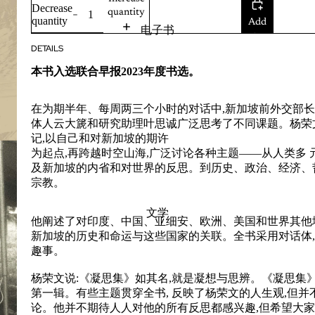
Decrease
quantity
quantity
Add
电子书
to
DETAILS
cart
本书入选联合早报2023年度书选。
在为期半年、每周两三个小时的对话中,新加坡前外交部
体人云大篪和研究助理叶思诚广泛思考了不
同课题。杨荣
记,以自己和对新加坡的期许
为起点,再跨越时空山海,广泛讨论各种主题——从人类多
及新加坡的内省和对世界的反思。到历史、
政治、经济、
宗教。
文学
他阐述了对印度、中
国、亚细安、欧洲、美国和世界其他
新加
坡的历史和命运与这些国家的关联。全书采用对话体
趣事。
杨荣文说:《凝思集》如其名,就是凝想与思辨。
《凝思集》
第一辑。有些主题贯穿全书, 反
映了杨荣文的人生观,但并
论。他并不期待
人人对他的所有反思都感兴趣,但希望大