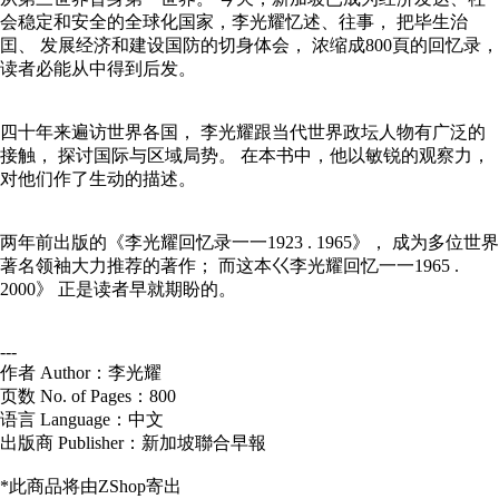
会稳定和安全的全球化国家，李光耀忆述、往事， 把毕生治
囯、 发展经济和建设国防的切身体会， 浓缩成800頁的回忆录，
读者必能从中得到后发。
四十年来遍访世界各国， 李光耀跟当代世界政坛人物有广泛的
接触， 探讨国际与区域局势。 在本书中，他以敏锐的观察力，
对他们作了生动的描述。
两年前出版的《李光耀回忆录一一1923 . 1965》， 成为多位世界
著名领袖大力推荐的著作； 而这本巜李光耀回忆一一1965 .
2000》 正是读者早就期盼的。
---
作者 Author：李光耀
页数 No. of Pages：800
语言 Language：中文
出版商 Publisher：新加坡聯合早報
*此商品将由ZShop寄出