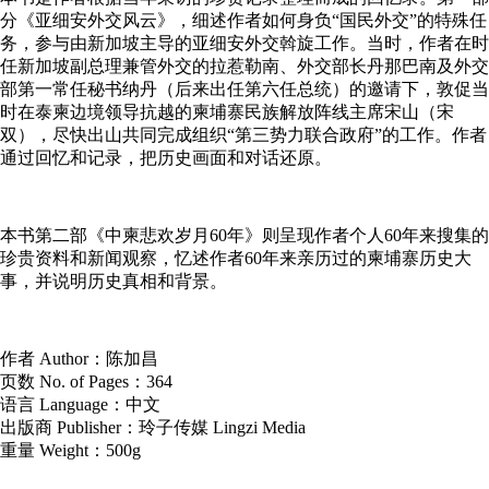
分《亚细安外交风云》，细述作者如何身负“国民外交”的特殊任
务，参与由新加坡主导的亚细安外交斡旋工作。当时，作者在时
任新加坡副总理兼管外交的拉惹勒南、外交部长丹那巴南及外交
部第一常任秘书纳丹（后来出任第六任总统）的邀请下，敦促当
时在泰柬边境领导抗越的柬埔寨民族解放阵线主席宋山（宋
双），尽快出山共同完成组织“第三势力联合政府”的工作。作者
通过回忆和记录，把历史画面和对话还原。
本书第二部《中柬悲欢岁月60年》则呈现作者个人60年来搜集的
珍贵资料和新闻观察，忆述作者60年来亲历过的柬埔寨历史大
事，并说明历史真相和背景。
作者 Author：陈加昌
页数 No. of Pages：364
语言 Language：中文
出版商 Publisher：玲子传媒 Lingzi Media
重量 Weight：500g