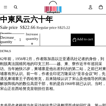
中柬风云六十年
Sale price
S$22.66
Regular price
S$25.22
Quantity
Increase
Decrease
quantity
Add to cart
quantity
DETAILS
62年前，1956年2月，作者陈加昌以泛亚通讯社记者的身份，到
刚脱离法国殖民地的印支三邦——越、柬、寮作近半年巡回采
访。当年她快25岁，柬埔寨是他出差到访的第二站，之前已对柬
埔寨有所认识。前一年，作者去印尼万隆采访“亚非会议”时，先
遇见柬埔寨王子西哈努克，后来陆续认识了宋山及他领导的民族
解放阵线内的数位高层干部，有的是自1968年就已认识。当时，
宋山正在西哈努克皇朝担任首相。
本书是作者根据当年采访的珍贵记录整理而成的回忆录。第一部